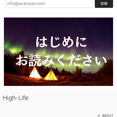
登録
High-Life
ABOUT