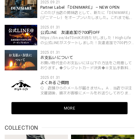
2025.09.21
Partner Label 「DENIMARE」 – NEW OPEN
このたび当店の姉妹店として、新たに「DENIMARE」
(デニマーレ）をオープンいたしました。これまで私た
ちは“デニム”を基盤に、シンプルでありながら存在感
2025.01.31
のあるスタイルを提案してまいりました。デニムは穿
公式LINE 友達追加で700円OFF
き込む...
https://lin.ee/4eT0mIKお待たせしました！High-Life
の公式LINEがスタートしました！友達追加で700円ク
ーポンをＧＥＴしてください。
2025.01.31
お支払いについて
お買い物代金のお支払いには以下の方法をご用意して
おります。◆クレジットカード決済◆※支払手数料が
かからないので最もおすすめです。ご利用いただける
2025.01.31
クレジットカードブランドは下記となります。・
よくあるご質問
VISA・Master...
Ｑ．店舗からのメールが届きません。Ａ．当店では注
文確認後、順次お客様にメールをお送りしておりま
す。ご注文後、当店からのメールが届かないというお
問い合わせが寄せられる事がございますが、ご注文後3
日以上...
MORE
COLLECTION