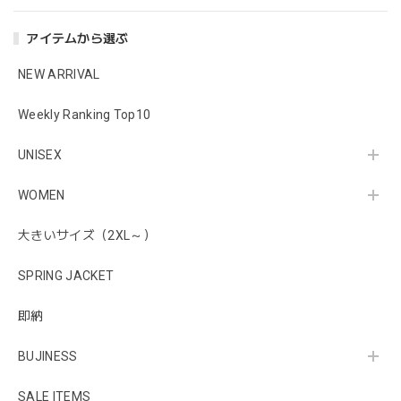
アイテムから選ぶ
NEW ARRIVAL
Weekly Ranking Top10
UNISEX
WOMEN
大きいサイズ（2XL～）
SPRING JACKET
即納
BUJINESS
SALE ITEMS