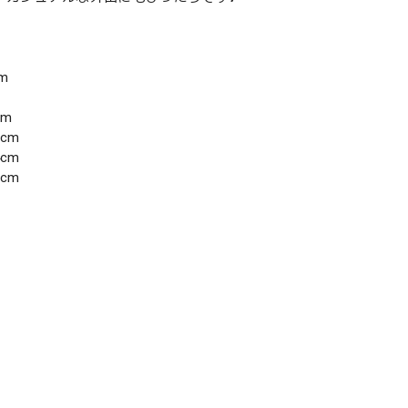
m
cm
0cm
4cm
8cm