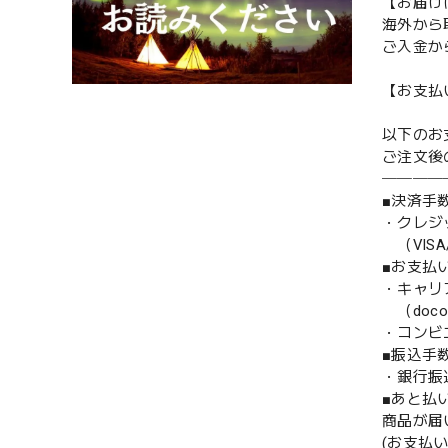
【お届け
海外から
ご入金か
【お支払
以下のお
ご注文後
────
■決済手
・クレジ
（VISA/M
■お支払い
・キャリ
（docomo
・コンビニ
■振込手
・銀行
■あと払い
商品が届
(お支払い