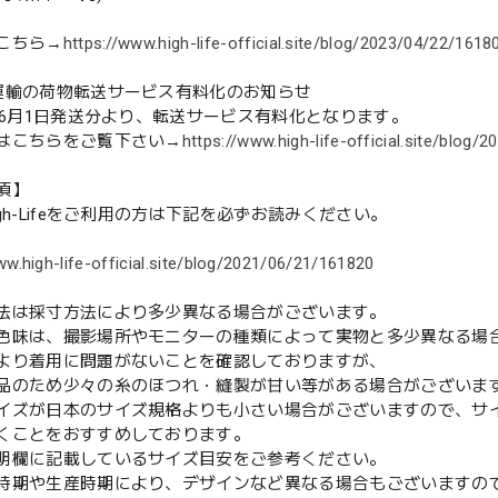
こちら→
https://www.high-life-official.site/blog/2023/04/22/1618
運輸の荷物転送サービス有料化のお知らせ
3年6月1日発送分より、転送サービス有料化となります。
はこちらをご覧下さい→
https://www.high-life-official.site/blog
項】
gh-Lifeをご利用の方は下記を必ずお読みください。
ww.high-life-official.site/blog/2021/06/21/161820
法は採寸方法により多少異なる場合がございます。
色味は、撮影場所やモニターの種類によって実物と多少異なる場
より着用に問題がないことを確認しておりますが、
のため少々の糸のほつれ・縫製が甘い等がある場合がございま
イズが日本のサイズ規格よりも小さい場合がございますので、サ
くことをおすすめしております。
欄に記載しているサイズ目安をご参考ください。
時期や生産時期により、デザインなど異なる場合もございますの