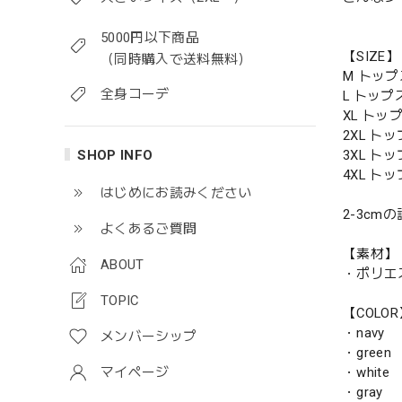
5000円以下商品
【SIZE】
（同時購入で送料無料）
M トップス
全身コーデ
L トップス
XL トップ
2XL トッ
SHOP INFO
3XL トッ
4XL トッ
はじめにお読みください
2-3c
よくあるご質問
【素材】
ABOUT
・ポリエ
TOPIC
【COLO
・navy
メンバーシップ
・green
マイページ
・white
・gray