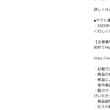
詳しくは
■ヤマト
・202
くわしく
【注意事
初めてHi
https://w
・記載寸
・商品の
・検品に
海外製品
・服のサ
びいただ
商品説明
・仕入れ