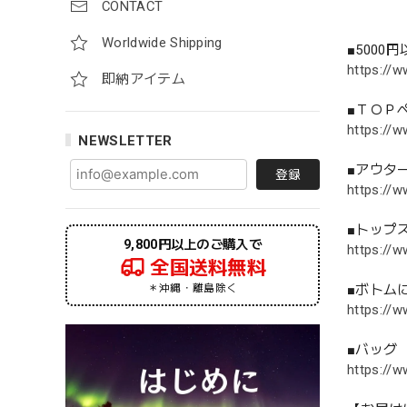
CONTACT
Worldwide Shipping
■5000
https://w
即納アイテム
■ＴＯＰ
https://w
NEWSLETTER
■アウタ
登録
https://w
■トップ
9,800円以上のご購入で
https://w
全国送料無料
＊沖縄・離島除く
■ボトム
https://w
■バッグ
https://w