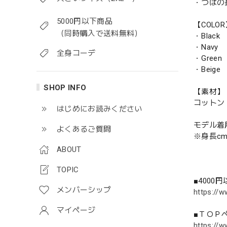
・つばの
5000円以下商品
【COLO
（同時購入で送料無料）
・Black
・Navy
全身コーデ
・Green
・Beige
SHOP INFO
【素材】
コットン
はじめにお読みください
モデル着
よくあるご質問
※身長c
ABOUT
TOPIC
■4000
メンバーシップ
https://w
マイページ
■ＴＯＰ
https://w