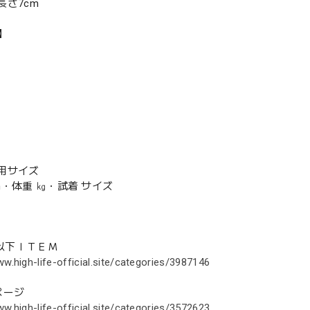
長さ7cm
R】
用サイズ
m・体重 ㎏・試着 サイズ
円以下ＩＴＥＭ
ww.high-life-official.site/categories/3987146
ページ
ww.high-life-official.site/categories/3572623