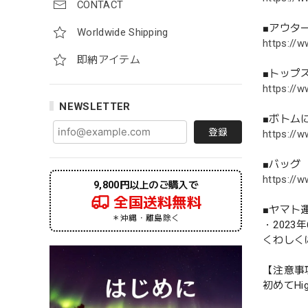
CONTACT
■アウタ
Worldwide Shipping
https://w
即納アイテム
■トップ
https://w
NEWSLETTER
■ボトム
登録
https://w
■バッグ
https://w
9,800円以上のご購入で
全国送料無料
■ヤマト
＊沖縄・離島除く
・202
くわしく
【注意事
初めてHi