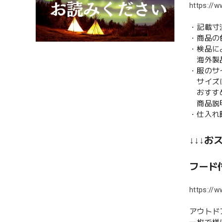
https://w
・記載寸
・商品の
・検品に
海外製品
・服のサ
サイズに
おすす
商品説明
・仕入れ
↓↓↓お
フード付
https://w
アウトド