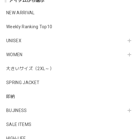
アイテムから選ぶ
NEW ARRIVAL
Weekly Ranking Top10
UNISEX
WOMEN
大きいサイズ（2XL～）
SPRING JACKET
即納
BUJINESS
SALE ITEMS
HIGH-LIFE