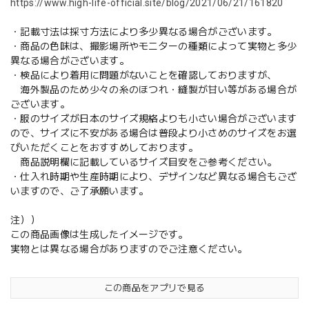
https://www.high-life-official.site/blog/2021/06/21/161820
・記載寸法は採寸方法により多少異なる場合がございます。
・商品の色味は、撮影場所やモニターの種類によって実物と多少
異なる場合がございます。
・検品により着用に問題がないことを確認しておりますが、
海外製品のため少々の糸のほつれ・縫製が甘い等がある場合が
ございます。
・服のサイズが日本のサイズ規格よりも小さい場合がございます
ので、サイズに不安がある場合は普段より小さめのサイズをお選
びいただくことをおすすめしております。
商品説明欄に記載しているサイズ目安をご参考ください。
・仕入れ時期や生産時期により、デザインなど異なる場合もござ
いますので、ご了承願います。
注））
この商品画像は生成したイメージです。
実物とは異なる場合がありますのでご注意ください。
この商品をアプリで見る